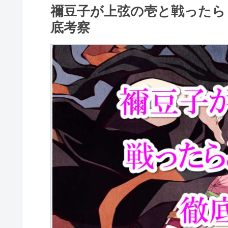
禰豆子が上弦の壱と戦ったら
底考察