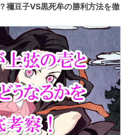
？禰豆子VS黒死牟の勝利方法を徹