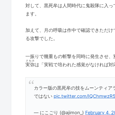
対して、黒死牟は人間時代に鬼殺隊に入っ
ます。
加えて、月の呼吸は作中で確認できただけ
る攻撃でした。
一振りで幾重もの斬撃を同時に発生させ、
さねみ
実弥
は「実戦で培われた感覚がなければ対
カラー版の黒死牟の技をムーンティア
ではない
pic.twitter.com/IQChmwzR
— にこごり (@ajimon_)
February 4, 