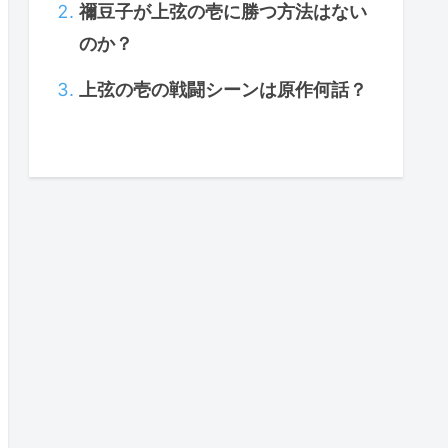
禰豆子が上弦の壱に勝つ方法はない
のか？
上弦の壱の戦闘シーンは原作何話？