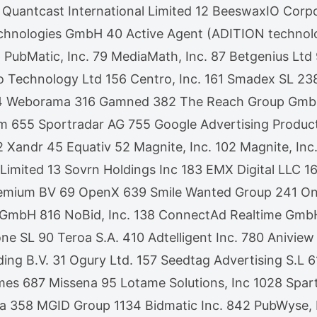
 Quantcast International Limited 12 BeeswaxIO Corp
chnologies GmbH 40 Active Agent (ADITION techno
 76 PubMatic, Inc. 79 MediaMath, Inc. 87 Betgenius
Technology Ltd 156 Centro, Inc. 161 Smadex SL 238
4 Weborama 316 Gamned 382 The Reach Group GmbH 
m 655 Sportradar AG 755 Google Advertising Produc
ndr 45 Equativ 52 Magnite, Inc. 102 Magnite, Inc. 
 Limited 13 Sovrn Holdings Inc 183 EMX Digital LLC
emium BV 69 OpenX 639 Smile Wanted Group 241 One
 EU GmbH 816 NoBid, Inc. 138 ConnectAd Realtime G
e SL 90 Teroa S.A. 410 Adtelligent Inc. 780 Anivi
ding B.V. 31 Ogury Ltd. 157 Seedtag Advertising S.
 687 Missena 95 Lotame Solutions, Inc 1028 Sparte
ia 358 MGID Group 1134 Bidmatic Inc. 842 PubWyse,