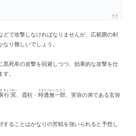
などで攻撃しなければなりませんが、広範囲の剣
かなり難しいでしょう。
に黒死牟の攻撃を回避しつつ、効果的な攻撃を仕
ます。
ま
ぎょうめい
ときとう
むいちろう
嶼
行冥
、霞柱・
時透
無一郎
、実弥の弟である玄弥
対することはかなりの苦戦を強いられると予想し