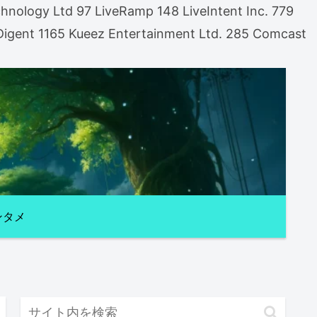
nology Ltd 97 LiveRamp 148 LiveIntent Inc. 779
gent 1165 Kueez Entertainment Ltd. 285 Comcast
ンタメ