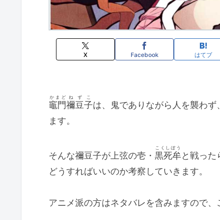
X
Facebook
はてブ
かまど
ねずこ
竈門
禰豆子
は、鬼でありながら人を襲わず
ます。
こくしぼう
そんな禰豆子が上弦の壱・
黒死牟
と戦った
どうすればいいのか考察していきます。
アニメ派の方はネタバレを含みますので、