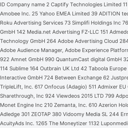
ID Company name 2 Captify Technologies Limited 11
Amobee Inc. 25 Yahoo EMEA Limited 39 ADITION te
Roku Advertising Services 73 Simplifi Holdings Inc
GmbH 142 Media.net Advertising FZ-LLC 151 Admedo 
Technology GmbH 264 Adobe Advertising Cloud 28
Adobe Audience Manager, Adobe Experience Platfor
922 Amnet GmbH 990 QuantumCast digital GmbH 32 Xa
114 Sublime 164 Outbrain UK Ltd 42 Taboola Europe
Interactive GmbH 724 Between Exchange 62 Justpr
TripleLift, Inc. 617 Onfocus (Adagio) 511 Admixer
Sharethrough, Inc 924 Viewdeos 2015 LTD 799 Adpon
Monet Engine Inc 210 Zemanta, Inc. 610 Azerion Hol
Adledge 301 ZEOTAP 380 Vidoomy Media SL 244 Ermes
AcuityAds Inc. 1265 The Moneytizer 1132 Luponmed