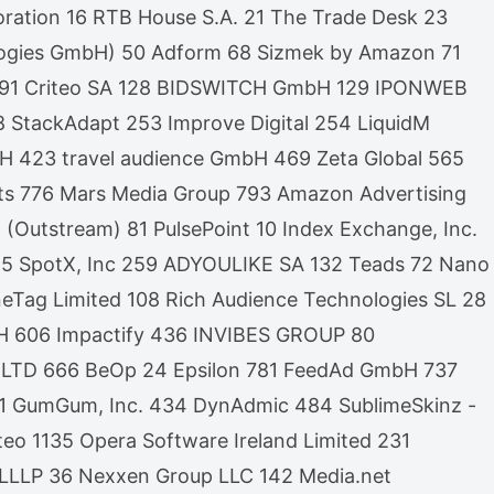
oration 16 RTB House S.A. 21 The Trade Desk 23
logies GmbH) 50 Adform 68 Sizmek by Amazon 71
 Ltd 91 Criteo SA 128 BIDSWITCH GmbH 129 IPONWEB
 StackAdapt 253 Improve Digital 254 LiquidM
423 travel audience GmbH 469 Zeta Global 565
ts 776 Mars Media Group 793 Amazon Advertising
(Outstream) 81 PulsePoint 10 Index Exchange, Inc.
 165 SpotX, Inc 259 ADYOULIKE SA 132 Teads 72 Nano
Tag Limited 108 Rich Audience Technologies SL 28
mbH 606 Impactify 436 INVIBES GROUP 80
ew LTD 666 BeOp 24 Epsilon 781 FeedAd GmbH 737
L 61 GumGum, Inc. 434 DynAdmic 484 SublimeSkinz -
o 1135 Opera Software Ireland Limited 231
 LLLP 36 Nexxen Group LLC 142 Media.net