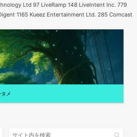
nology Ltd 97 LiveRamp 148 LiveIntent Inc. 779
gent 1165 Kueez Entertainment Ltd. 285 Comcast
ンタメ