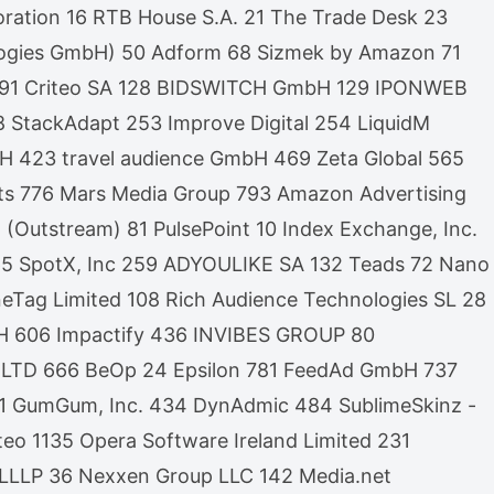
oration 16 RTB House S.A. 21 The Trade Desk 23
logies GmbH) 50 Adform 68 Sizmek by Amazon 71
 Ltd 91 Criteo SA 128 BIDSWITCH GmbH 129 IPONWEB
 StackAdapt 253 Improve Digital 254 LiquidM
423 travel audience GmbH 469 Zeta Global 565
ts 776 Mars Media Group 793 Amazon Advertising
(Outstream) 81 PulsePoint 10 Index Exchange, Inc.
 165 SpotX, Inc 259 ADYOULIKE SA 132 Teads 72 Nano
Tag Limited 108 Rich Audience Technologies SL 28
mbH 606 Impactify 436 INVIBES GROUP 80
ew LTD 666 BeOp 24 Epsilon 781 FeedAd GmbH 737
L 61 GumGum, Inc. 434 DynAdmic 484 SublimeSkinz -
o 1135 Opera Software Ireland Limited 231
 LLLP 36 Nexxen Group LLC 142 Media.net