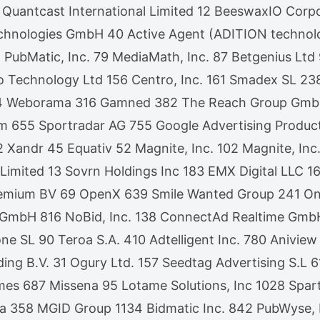
 Quantcast International Limited 12 BeeswaxIO Corp
chnologies GmbH 40 Active Agent (ADITION techno
 76 PubMatic, Inc. 79 MediaMath, Inc. 87 Betgenius
Technology Ltd 156 Centro, Inc. 161 Smadex SL 238
4 Weborama 316 Gamned 382 The Reach Group GmbH 
m 655 Sportradar AG 755 Google Advertising Produc
ndr 45 Equativ 52 Magnite, Inc. 102 Magnite, Inc. 
 Limited 13 Sovrn Holdings Inc 183 EMX Digital LLC
emium BV 69 OpenX 639 Smile Wanted Group 241 One
 EU GmbH 816 NoBid, Inc. 138 ConnectAd Realtime G
e SL 90 Teroa S.A. 410 Adtelligent Inc. 780 Anivi
ding B.V. 31 Ogury Ltd. 157 Seedtag Advertising S.
 687 Missena 95 Lotame Solutions, Inc 1028 Sparte
ia 358 MGID Group 1134 Bidmatic Inc. 842 PubWyse,