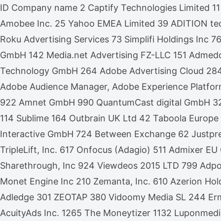
ID Company name 2 Captify Technologies Limited 11
Amobee Inc. 25 Yahoo EMEA Limited 39 ADITION te
Roku Advertising Services 73 Simplifi Holdings Inc
GmbH 142 Media.net Advertising FZ-LLC 151 Admedo 
Technology GmbH 264 Adobe Advertising Cloud 28
Adobe Audience Manager, Adobe Experience Platfor
922 Amnet GmbH 990 QuantumCast digital GmbH 32 Xa
114 Sublime 164 Outbrain UK Ltd 42 Taboola Europe
Interactive GmbH 724 Between Exchange 62 Justpr
TripleLift, Inc. 617 Onfocus (Adagio) 511 Admixer
Sharethrough, Inc 924 Viewdeos 2015 LTD 799 Adpon
Monet Engine Inc 210 Zemanta, Inc. 610 Azerion Hol
Adledge 301 ZEOTAP 380 Vidoomy Media SL 244 Ermes
AcuityAds Inc. 1265 The Moneytizer 1132 Luponmed