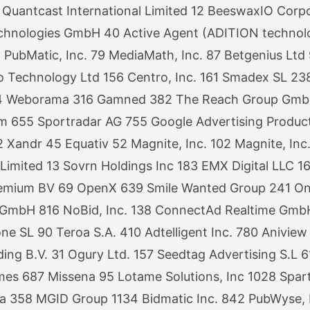
 Quantcast International Limited 12 BeeswaxIO Corp
chnologies GmbH 40 Active Agent (ADITION techno
 76 PubMatic, Inc. 79 MediaMath, Inc. 87 Betgenius
Technology Ltd 156 Centro, Inc. 161 Smadex SL 238
4 Weborama 316 Gamned 382 The Reach Group GmbH 
m 655 Sportradar AG 755 Google Advertising Produc
ndr 45 Equativ 52 Magnite, Inc. 102 Magnite, Inc. 
 Limited 13 Sovrn Holdings Inc 183 EMX Digital LLC
emium BV 69 OpenX 639 Smile Wanted Group 241 One
 EU GmbH 816 NoBid, Inc. 138 ConnectAd Realtime G
e SL 90 Teroa S.A. 410 Adtelligent Inc. 780 Anivi
ding B.V. 31 Ogury Ltd. 157 Seedtag Advertising S.
 687 Missena 95 Lotame Solutions, Inc 1028 Sparte
ia 358 MGID Group 1134 Bidmatic Inc. 842 PubWyse,