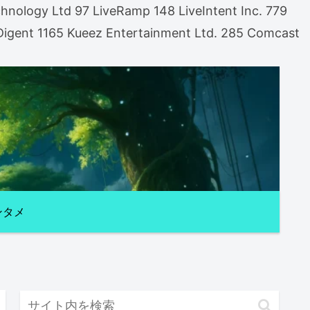
nology Ltd 97 LiveRamp 148 LiveIntent Inc. 779
gent 1165 Kueez Entertainment Ltd. 285 Comcast
ンタメ