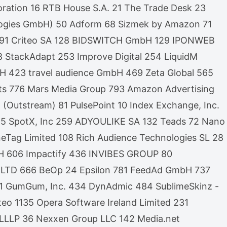
oration 16 RTB House S.A. 21 The Trade Desk 23
logies GmbH) 50 Adform 68 Sizmek by Amazon 71
 Ltd 91 Criteo SA 128 BIDSWITCH GmbH 129 IPONWEB
 StackAdapt 253 Improve Digital 254 LiquidM
423 travel audience GmbH 469 Zeta Global 565
ts 776 Mars Media Group 793 Amazon Advertising
(Outstream) 81 PulsePoint 10 Index Exchange, Inc.
 165 SpotX, Inc 259 ADYOULIKE SA 132 Teads 72 Nano
Tag Limited 108 Rich Audience Technologies SL 28
mbH 606 Impactify 436 INVIBES GROUP 80
ew LTD 666 BeOp 24 Epsilon 781 FeedAd GmbH 737
L 61 GumGum, Inc. 434 DynAdmic 484 SublimeSkinz -
o 1135 Opera Software Ireland Limited 231
 LLLP 36 Nexxen Group LLC 142 Media.net