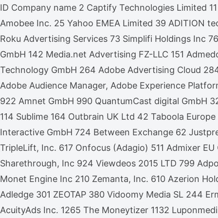
ID Company name 2 Captify Technologies Limited 11
Amobee Inc. 25 Yahoo EMEA Limited 39 ADITION te
Roku Advertising Services 73 Simplifi Holdings Inc
GmbH 142 Media.net Advertising FZ-LLC 151 Admedo 
Technology GmbH 264 Adobe Advertising Cloud 28
Adobe Audience Manager, Adobe Experience Platfor
922 Amnet GmbH 990 QuantumCast digital GmbH 32 Xa
114 Sublime 164 Outbrain UK Ltd 42 Taboola Europe
Interactive GmbH 724 Between Exchange 62 Justpr
TripleLift, Inc. 617 Onfocus (Adagio) 511 Admixer
Sharethrough, Inc 924 Viewdeos 2015 LTD 799 Adpon
Monet Engine Inc 210 Zemanta, Inc. 610 Azerion Hol
Adledge 301 ZEOTAP 380 Vidoomy Media SL 244 Ermes
AcuityAds Inc. 1265 The Moneytizer 1132 Luponmed