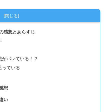
』の感想とあらすじ
手
戦がバレている！？
思っている
感想
違い