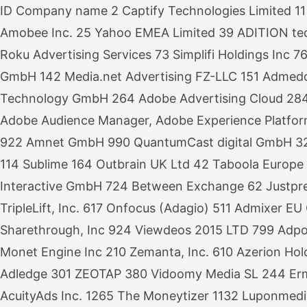
ID Company name 2 Captify Technologies Limited 11
Amobee Inc. 25 Yahoo EMEA Limited 39 ADITION te
Roku Advertising Services 73 Simplifi Holdings Inc
GmbH 142 Media.net Advertising FZ-LLC 151 Admedo 
Technology GmbH 264 Adobe Advertising Cloud 28
Adobe Audience Manager, Adobe Experience Platfor
922 Amnet GmbH 990 QuantumCast digital GmbH 32 Xa
114 Sublime 164 Outbrain UK Ltd 42 Taboola Europe
Interactive GmbH 724 Between Exchange 62 Justpr
TripleLift, Inc. 617 Onfocus (Adagio) 511 Admixer
Sharethrough, Inc 924 Viewdeos 2015 LTD 799 Adpon
Monet Engine Inc 210 Zemanta, Inc. 610 Azerion Hol
Adledge 301 ZEOTAP 380 Vidoomy Media SL 244 Ermes
AcuityAds Inc. 1265 The Moneytizer 1132 Luponmed