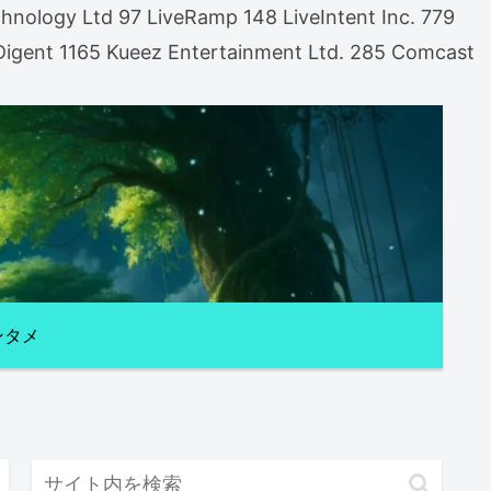
nology Ltd 97 LiveRamp 148 LiveIntent Inc. 779
gent 1165 Kueez Entertainment Ltd. 285 Comcast
ンタメ