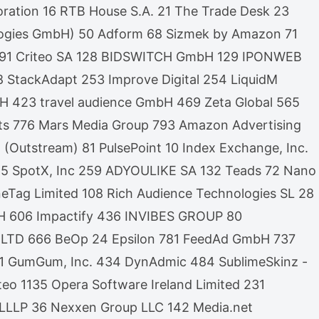
oration 16 RTB House S.A. 21 The Trade Desk 23
logies GmbH) 50 Adform 68 Sizmek by Amazon 71
 Ltd 91 Criteo SA 128 BIDSWITCH GmbH 129 IPONWEB
 StackAdapt 253 Improve Digital 254 LiquidM
423 travel audience GmbH 469 Zeta Global 565
ts 776 Mars Media Group 793 Amazon Advertising
(Outstream) 81 PulsePoint 10 Index Exchange, Inc.
 165 SpotX, Inc 259 ADYOULIKE SA 132 Teads 72 Nano
Tag Limited 108 Rich Audience Technologies SL 28
mbH 606 Impactify 436 INVIBES GROUP 80
ew LTD 666 BeOp 24 Epsilon 781 FeedAd GmbH 737
L 61 GumGum, Inc. 434 DynAdmic 484 SublimeSkinz -
o 1135 Opera Software Ireland Limited 231
 LLLP 36 Nexxen Group LLC 142 Media.net