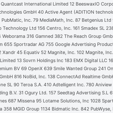
 Quantcast International Limited 12 BeeswaxIO Corp
chnologies GmbH 40 Active Agent (ADITION techno
 76 PubMatic, Inc. 79 MediaMath, Inc. 87 Betgenius
Technology Ltd 156 Centro, Inc. 161 Smadex SL 238
4 Weborama 316 Gamned 382 The Reach Group GmbH 
m 655 Sportradar AG 755 Google Advertising Produc
ndr 45 Equativ 52 Magnite, Inc. 102 Magnite, Inc. 
 Limited 13 Sovrn Holdings Inc 183 EMX Digital LLC
emium BV 69 OpenX 639 Smile Wanted Group 241 One
 EU GmbH 816 NoBid, Inc. 138 ConnectAd Realtime G
e SL 90 Teroa S.A. 410 Adtelligent Inc. 780 Anivi
ding B.V. 31 Ogury Ltd. 157 Seedtag Advertising S.
 687 Missena 95 Lotame Solutions, Inc 1028 Sparte
ia 358 MGID Group 1134 Bidmatic Inc. 842 PubWyse,