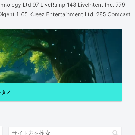
nology Ltd 97 LiveRamp 148 LiveIntent Inc. 779
gent 1165 Kueez Entertainment Ltd. 285 Comcast
ンタメ