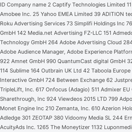
ID Company name 2 Captify Technologies Limited 11
Amobee Inc. 25 Yahoo EMEA Limited 39 ADITION te
Roku Advertising Services 73 Simplifi Holdings Inc
GmbH 142 Media.net Advertising FZ-LLC 151 Admedo 
Technology GmbH 264 Adobe Advertising Cloud 28
Adobe Audience Manager, Adobe Experience Platfor
922 Amnet GmbH 990 QuantumCast digital GmbH 32 Xa
114 Sublime 164 Outbrain UK Ltd 42 Taboola Europe
Interactive GmbH 724 Between Exchange 62 Justpr
TripleLift, Inc. 617 Onfocus (Adagio) 511 Admixer
Sharethrough, Inc 924 Viewdeos 2015 LTD 799 Adpon
Monet Engine Inc 210 Zemanta, Inc. 610 Azerion Hol
Adledge 301 ZEOTAP 380 Vidoomy Media SL 244 Ermes
AcuityAds Inc. 1265 The Moneytizer 1132 Luponmed