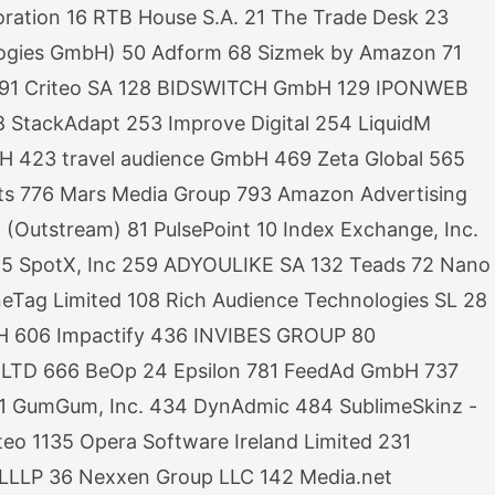
oration 16 RTB House S.A. 21 The Trade Desk 23
logies GmbH) 50 Adform 68 Sizmek by Amazon 71
 Ltd 91 Criteo SA 128 BIDSWITCH GmbH 129 IPONWEB
 StackAdapt 253 Improve Digital 254 LiquidM
423 travel audience GmbH 469 Zeta Global 565
ts 776 Mars Media Group 793 Amazon Advertising
(Outstream) 81 PulsePoint 10 Index Exchange, Inc.
 165 SpotX, Inc 259 ADYOULIKE SA 132 Teads 72 Nano
Tag Limited 108 Rich Audience Technologies SL 28
mbH 606 Impactify 436 INVIBES GROUP 80
ew LTD 666 BeOp 24 Epsilon 781 FeedAd GmbH 737
L 61 GumGum, Inc. 434 DynAdmic 484 SublimeSkinz -
o 1135 Opera Software Ireland Limited 231
 LLLP 36 Nexxen Group LLC 142 Media.net