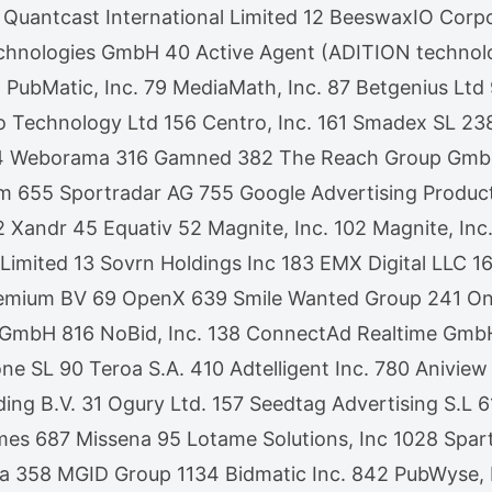
 Quantcast International Limited 12 BeeswaxIO Corp
chnologies GmbH 40 Active Agent (ADITION techno
 76 PubMatic, Inc. 79 MediaMath, Inc. 87 Betgenius
Technology Ltd 156 Centro, Inc. 161 Smadex SL 238
4 Weborama 316 Gamned 382 The Reach Group GmbH 
m 655 Sportradar AG 755 Google Advertising Produc
ndr 45 Equativ 52 Magnite, Inc. 102 Magnite, Inc. 
 Limited 13 Sovrn Holdings Inc 183 EMX Digital LLC
emium BV 69 OpenX 639 Smile Wanted Group 241 One
 EU GmbH 816 NoBid, Inc. 138 ConnectAd Realtime G
e SL 90 Teroa S.A. 410 Adtelligent Inc. 780 Anivi
ding B.V. 31 Ogury Ltd. 157 Seedtag Advertising S.
 687 Missena 95 Lotame Solutions, Inc 1028 Sparte
ia 358 MGID Group 1134 Bidmatic Inc. 842 PubWyse,