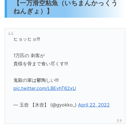
【一万滑空粘魚（いちまんかっくう
ねんぎょ）】
ヒョッヒョ!!!
1万匹の 刺客が
貴様を骨まで食い尽くす!!!
鬼殺の輩は鬱陶しい!!!
pic.twitter.com/LBEvhT62xU
— 玉壺 【氷壺】 (@gyokko_)
April 22, 2022