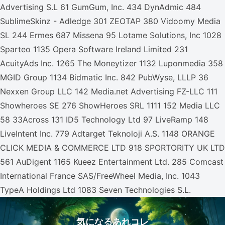
Advertising S.L 61 GumGum, Inc. 434 DynAdmic 484
SublimeSkinz - Adledge 301 ZEOTAP 380 Vidoomy Media
SL 244 Ermes 687 Missena 95 Lotame Solutions, Inc 1028
Sparteo 1135 Opera Software Ireland Limited 231
AcuityAds Inc. 1265 The Moneytizer 1132 Luponmedia 358
MGID Group 1134 Bidmatic Inc. 842 PubWyse, LLLP 36
Nexxen Group LLC 142 Media.net Advertising FZ-LLC 111
Showheroes SE 276 ShowHeroes SRL 1111 152 Media LLC
58 33Across 131 ID5 Technology Ltd 97 LiveRamp 148
LiveIntent Inc. 779 Adtarget Teknoloji A.S. 1148 ORANGE
CLICK MEDIA & COMMERCE LTD 918 SPORTORITY UK LTD
561 AuDigent 1165 Kueez Entertainment Ltd. 285 Comcast
International France SAS/FreeWheel Media, Inc. 1043
TypeA Holdings Ltd 1083 Seven Technologies S.L.
気になるあれコレ