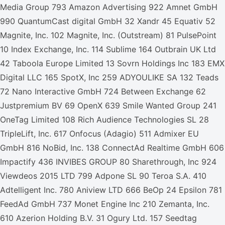
Media Group 793 Amazon Advertising 922 Amnet GmbH
990 QuantumCast digital GmbH 32 Xandr 45 Equativ 52
Magnite, Inc. 102 Magnite, Inc. (Outstream) 81 PulsePoint
10 Index Exchange, Inc. 114 Sublime 164 Outbrain UK Ltd
42 Taboola Europe Limited 13 Sovrn Holdings Inc 183 EMX
Digital LLC 165 SpotX, Inc 259 ADYOULIKE SA 132 Teads
72 Nano Interactive GmbH 724 Between Exchange 62
Justpremium BV 69 OpenX 639 Smile Wanted Group 241
OneTag Limited 108 Rich Audience Technologies SL 28
TripleLift, Inc. 617 Onfocus (Adagio) 511 Admixer EU
GmbH 816 NoBid, Inc. 138 ConnectAd Realtime GmbH 606
Impactify 436 INVIBES GROUP 80 Sharethrough, Inc 924
Viewdeos 2015 LTD 799 Adpone SL 90 Teroa S.A. 410
Adtelligent Inc. 780 Aniview LTD 666 BeOp 24 Epsilon 781
FeedAd GmbH 737 Monet Engine Inc 210 Zemanta, Inc.
610 Azerion Holding B.V. 31 Ogury Ltd. 157 Seedtag