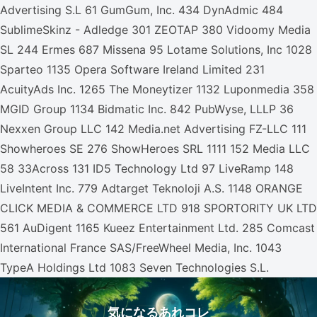
Advertising S.L 61 GumGum, Inc. 434 DynAdmic 484
SublimeSkinz - Adledge 301 ZEOTAP 380 Vidoomy Media
SL 244 Ermes 687 Missena 95 Lotame Solutions, Inc 1028
Sparteo 1135 Opera Software Ireland Limited 231
AcuityAds Inc. 1265 The Moneytizer 1132 Luponmedia 358
MGID Group 1134 Bidmatic Inc. 842 PubWyse, LLLP 36
Nexxen Group LLC 142 Media.net Advertising FZ-LLC 111
Showheroes SE 276 ShowHeroes SRL 1111 152 Media LLC
58 33Across 131 ID5 Technology Ltd 97 LiveRamp 148
LiveIntent Inc. 779 Adtarget Teknoloji A.S. 1148 ORANGE
CLICK MEDIA & COMMERCE LTD 918 SPORTORITY UK LTD
561 AuDigent 1165 Kueez Entertainment Ltd. 285 Comcast
International France SAS/FreeWheel Media, Inc. 1043
TypeA Holdings Ltd 1083 Seven Technologies S.L.
気になるあれコレ