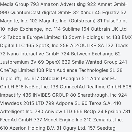
Media Group 793 Amazon Advertising 922 Amnet GmbH
990 QuantumCast digital GmbH 32 Xandr 45 Equativ 52
Magnite, Inc. 102 Magnite, Inc. (Outstream) 81 PulsePoint
10 Index Exchange, Inc. 114 Sublime 164 Outbrain UK Ltd
42 Taboola Europe Limited 13 Sovrn Holdings Inc 183 EMX
Digital LLC 165 SpotX, Inc 259 ADYOULIKE SA 132 Teads
72 Nano Interactive GmbH 724 Between Exchange 62
Justpremium BV 69 OpenX 639 Smile Wanted Group 241
OneTag Limited 108 Rich Audience Technologies SL 28
TripleLift, Inc. 617 Onfocus (Adagio) 511 Admixer EU
GmbH 816 NoBid, Inc. 138 ConnectAd Realtime GmbH 606
Impactify 436 INVIBES GROUP 80 Sharethrough, Inc 924
Viewdeos 2015 LTD 799 Adpone SL 90 Teroa S.A. 410
Adtelligent Inc. 780 Aniview LTD 666 BeOp 24 Epsilon 781
FeedAd GmbH 737 Monet Engine Inc 210 Zemanta, Inc.
610 Azerion Holding B.V. 31 Ogury Ltd. 157 Seedtag