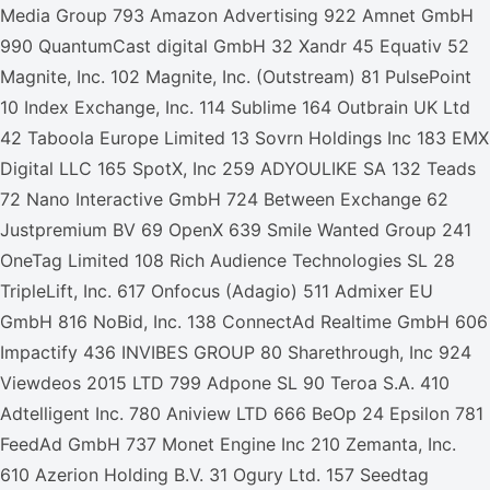
Media Group 793 Amazon Advertising 922 Amnet GmbH
990 QuantumCast digital GmbH 32 Xandr 45 Equativ 52
Magnite, Inc. 102 Magnite, Inc. (Outstream) 81 PulsePoint
10 Index Exchange, Inc. 114 Sublime 164 Outbrain UK Ltd
42 Taboola Europe Limited 13 Sovrn Holdings Inc 183 EMX
Digital LLC 165 SpotX, Inc 259 ADYOULIKE SA 132 Teads
72 Nano Interactive GmbH 724 Between Exchange 62
Justpremium BV 69 OpenX 639 Smile Wanted Group 241
OneTag Limited 108 Rich Audience Technologies SL 28
TripleLift, Inc. 617 Onfocus (Adagio) 511 Admixer EU
GmbH 816 NoBid, Inc. 138 ConnectAd Realtime GmbH 606
Impactify 436 INVIBES GROUP 80 Sharethrough, Inc 924
Viewdeos 2015 LTD 799 Adpone SL 90 Teroa S.A. 410
Adtelligent Inc. 780 Aniview LTD 666 BeOp 24 Epsilon 781
FeedAd GmbH 737 Monet Engine Inc 210 Zemanta, Inc.
610 Azerion Holding B.V. 31 Ogury Ltd. 157 Seedtag