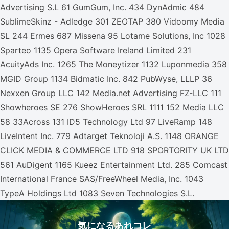
Advertising S.L 61 GumGum, Inc. 434 DynAdmic 484
SublimeSkinz - Adledge 301 ZEOTAP 380 Vidoomy Media
SL 244 Ermes 687 Missena 95 Lotame Solutions, Inc 1028
Sparteo 1135 Opera Software Ireland Limited 231
AcuityAds Inc. 1265 The Moneytizer 1132 Luponmedia 358
MGID Group 1134 Bidmatic Inc. 842 PubWyse, LLLP 36
Nexxen Group LLC 142 Media.net Advertising FZ-LLC 111
Showheroes SE 276 ShowHeroes SRL 1111 152 Media LLC
58 33Across 131 ID5 Technology Ltd 97 LiveRamp 148
LiveIntent Inc. 779 Adtarget Teknoloji A.S. 1148 ORANGE
CLICK MEDIA & COMMERCE LTD 918 SPORTORITY UK LTD
561 AuDigent 1165 Kueez Entertainment Ltd. 285 Comcast
International France SAS/FreeWheel Media, Inc. 1043
TypeA Holdings Ltd 1083 Seven Technologies S.L.
気になるあれコレ