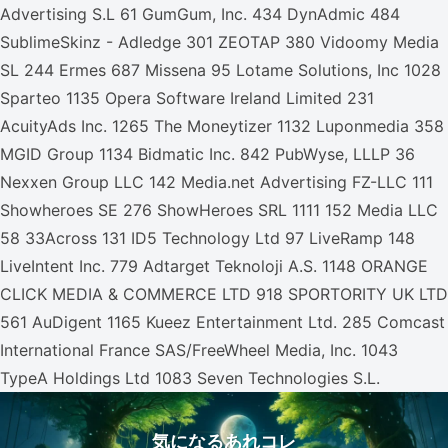
Advertising S.L 61 GumGum, Inc. 434 DynAdmic 484
SublimeSkinz - Adledge 301 ZEOTAP 380 Vidoomy Media
SL 244 Ermes 687 Missena 95 Lotame Solutions, Inc 1028
Sparteo 1135 Opera Software Ireland Limited 231
AcuityAds Inc. 1265 The Moneytizer 1132 Luponmedia 358
MGID Group 1134 Bidmatic Inc. 842 PubWyse, LLLP 36
Nexxen Group LLC 142 Media.net Advertising FZ-LLC 111
Showheroes SE 276 ShowHeroes SRL 1111 152 Media LLC
58 33Across 131 ID5 Technology Ltd 97 LiveRamp 148
LiveIntent Inc. 779 Adtarget Teknoloji A.S. 1148 ORANGE
CLICK MEDIA & COMMERCE LTD 918 SPORTORITY UK LTD
561 AuDigent 1165 Kueez Entertainment Ltd. 285 Comcast
International France SAS/FreeWheel Media, Inc. 1043
TypeA Holdings Ltd 1083 Seven Technologies S.L.
気になるあれコレ