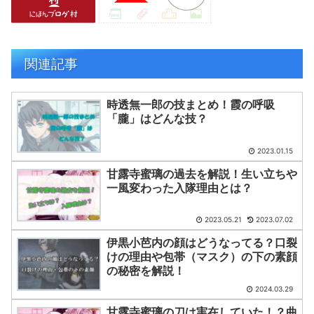
関連記事
時透無一郎の技まとめ！霞の呼吸
「朧」はどんな技？
2023.01.15
甘露寺蜜璃の過去を解説！生い立ちや
一風変わった入隊理由とは？
2023.05.21
2023.07.02
伊黒小芭内の顔はどうなってる？口裂
けの理由や包帯（マスク）の下の素顔
の秘密を解説！
2024.03.29
甘露寺蜜璃の刀は実在していた！？曲