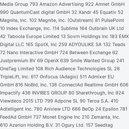
Media Group 793 Amazon Advertising 922 Amnet GmbH
990 QuantumCast digital GmbH 32 Xandr 45 Equativ 52
Magnite, Inc. 102 Magnite, Inc. (Outstream) 81 PulsePoint
10 Index Exchange, Inc. 114 Sublime 164 Outbrain UK Ltd
42 Taboola Europe Limited 13 Sovrn Holdings Inc 183 EMX
Digital LLC 165 SpotX, Inc 259 ADYOULIKE SA 132 Teads
72 Nano Interactive GmbH 724 Between Exchange 62
Justpremium BV 69 OpenX 639 Smile Wanted Group 241
OneTag Limited 108 Rich Audience Technologies SL 28
TripleLift, Inc. 617 Onfocus (Adagio) 511 Admixer EU
GmbH 816 NoBid, Inc. 138 ConnectAd Realtime GmbH 606
Impactify 436 INVIBES GROUP 80 Sharethrough, Inc 924
Viewdeos 2015 LTD 799 Adpone SL 90 Teroa S.A. 410
Adtelligent Inc. 780 Aniview LTD 666 BeOp 24 Epsilon 781
FeedAd GmbH 737 Monet Engine Inc 210 Zemanta, Inc.
610 Azerion Holding B.V. 31 Ogury Ltd. 157 Seedtag