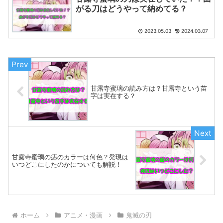
がる刀はどうやって納めてる？
2023.05.03
2024.03.07
甘露寺蜜璃の読み方は？甘露寺という苗
字は実在する？
甘露寺蜜璃の痣のカラーは何色？発現は
いつどこにしたのかについても解説！
ホーム
アニメ・漫画
鬼滅の刃