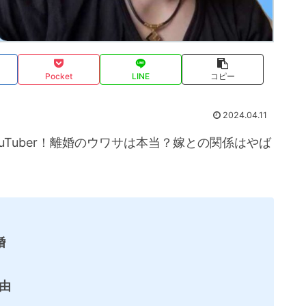
Pocket
LINE
コピー
2024.04.11
Tuber！離婚のウワサは本当？嫁との関係はやば
婚
理由