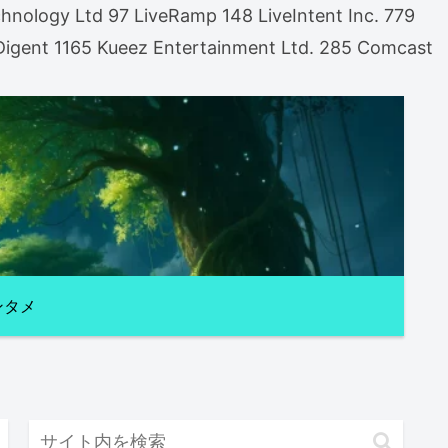
nology Ltd 97 LiveRamp 148 LiveIntent Inc. 779
gent 1165 Kueez Entertainment Ltd. 285 Comcast
ンタメ