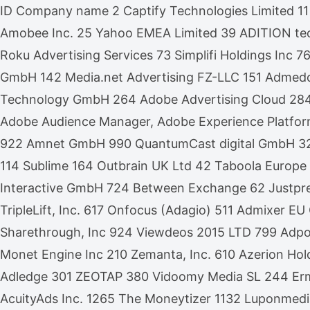
ID Company name 2 Captify Technologies Limited 11
Amobee Inc. 25 Yahoo EMEA Limited 39 ADITION te
Roku Advertising Services 73 Simplifi Holdings Inc
GmbH 142 Media.net Advertising FZ-LLC 151 Admedo 
Technology GmbH 264 Adobe Advertising Cloud 28
Adobe Audience Manager, Adobe Experience Platfor
922 Amnet GmbH 990 QuantumCast digital GmbH 32 Xa
114 Sublime 164 Outbrain UK Ltd 42 Taboola Europe
Interactive GmbH 724 Between Exchange 62 Justpr
TripleLift, Inc. 617 Onfocus (Adagio) 511 Admixer
Sharethrough, Inc 924 Viewdeos 2015 LTD 799 Adpon
Monet Engine Inc 210 Zemanta, Inc. 610 Azerion Hol
Adledge 301 ZEOTAP 380 Vidoomy Media SL 244 Ermes
AcuityAds Inc. 1265 The Moneytizer 1132 Luponmed