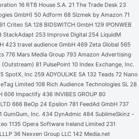
oration 16 RTB House S.A. 21 The Trade Desk 23
logies GmbH) 50 Adform 68 Sizmek by Amazon 71
 Ltd 91 Criteo SA 128 BIDSWITCH GmbH 129 IPONWEB
 StackAdapt 253 Improve Digital 254 LiquidM
423 travel audience GmbH 469 Zeta Global 565
ts 776 Mars Media Group 793 Amazon Advertising
(Outstream) 81 PulsePoint 10 Index Exchange, Inc.
 165 SpotX, Inc 259 ADYOULIKE SA 132 Teads 72 Nano
Tag Limited 108 Rich Audience Technologies SL 28
mbH 606 Impactify 436 INVIBES GROUP 80
ew LTD 666 BeOp 24 Epsilon 781 FeedAd GmbH 737
L 61 GumGum, Inc. 434 DynAdmic 484 SublimeSkinz -
o 1135 Opera Software Ireland Limited 231
 LLLP 36 Nexxen Group LLC 142 Media.net