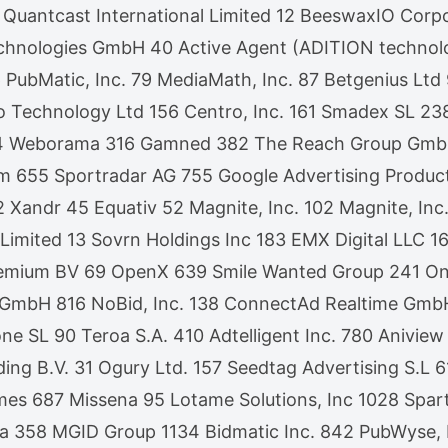
 Quantcast International Limited 12 BeeswaxIO Corp
chnologies GmbH 40 Active Agent (ADITION techno
 76 PubMatic, Inc. 79 MediaMath, Inc. 87 Betgenius
Technology Ltd 156 Centro, Inc. 161 Smadex SL 238
4 Weborama 316 Gamned 382 The Reach Group GmbH 
m 655 Sportradar AG 755 Google Advertising Produc
ndr 45 Equativ 52 Magnite, Inc. 102 Magnite, Inc. 
 Limited 13 Sovrn Holdings Inc 183 EMX Digital LLC
emium BV 69 OpenX 639 Smile Wanted Group 241 One
 EU GmbH 816 NoBid, Inc. 138 ConnectAd Realtime G
e SL 90 Teroa S.A. 410 Adtelligent Inc. 780 Anivi
ding B.V. 31 Ogury Ltd. 157 Seedtag Advertising S.
 687 Missena 95 Lotame Solutions, Inc 1028 Sparte
ia 358 MGID Group 1134 Bidmatic Inc. 842 PubWyse,