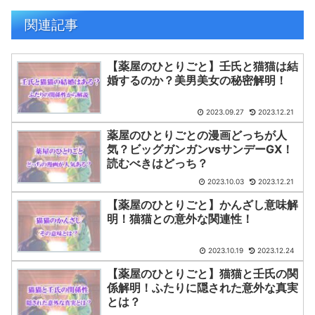
関連記事
【薬屋のひとりごと】壬氏と猫猫は結
婚するのか？美男美女の秘密解明！
2023.09.27
2023.12.21
薬屋のひとりごとの漫画どっちが人
気？ビッグガンガンvsサンデーGX！
読むべきはどっち？
2023.10.03
2023.12.21
【薬屋のひとりごと】かんざし意味解
明！猫猫との意外な関連性！
2023.10.19
2023.12.24
【薬屋のひとりごと】猫猫と壬氏の関
係解明！ふたりに隠された意外な真実
とは？