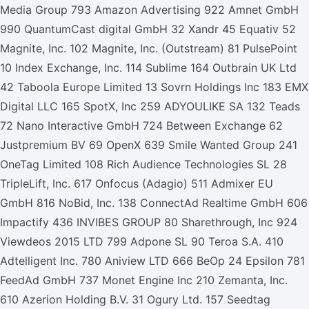
Media Group 793 Amazon Advertising 922 Amnet GmbH
990 QuantumCast digital GmbH 32 Xandr 45 Equativ 52
Magnite, Inc. 102 Magnite, Inc. (Outstream) 81 PulsePoint
10 Index Exchange, Inc. 114 Sublime 164 Outbrain UK Ltd
42 Taboola Europe Limited 13 Sovrn Holdings Inc 183 EMX
Digital LLC 165 SpotX, Inc 259 ADYOULIKE SA 132 Teads
72 Nano Interactive GmbH 724 Between Exchange 62
Justpremium BV 69 OpenX 639 Smile Wanted Group 241
OneTag Limited 108 Rich Audience Technologies SL 28
TripleLift, Inc. 617 Onfocus (Adagio) 511 Admixer EU
GmbH 816 NoBid, Inc. 138 ConnectAd Realtime GmbH 606
Impactify 436 INVIBES GROUP 80 Sharethrough, Inc 924
Viewdeos 2015 LTD 799 Adpone SL 90 Teroa S.A. 410
Adtelligent Inc. 780 Aniview LTD 666 BeOp 24 Epsilon 781
FeedAd GmbH 737 Monet Engine Inc 210 Zemanta, Inc.
610 Azerion Holding B.V. 31 Ogury Ltd. 157 Seedtag