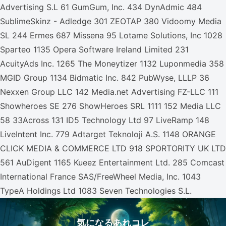
Advertising S.L 61 GumGum, Inc. 434 DynAdmic 484
SublimeSkinz - Adledge 301 ZEOTAP 380 Vidoomy Media
SL 244 Ermes 687 Missena 95 Lotame Solutions, Inc 1028
Sparteo 1135 Opera Software Ireland Limited 231
AcuityAds Inc. 1265 The Moneytizer 1132 Luponmedia 358
MGID Group 1134 Bidmatic Inc. 842 PubWyse, LLLP 36
Nexxen Group LLC 142 Media.net Advertising FZ-LLC 111
Showheroes SE 276 ShowHeroes SRL 1111 152 Media LLC
58 33Across 131 ID5 Technology Ltd 97 LiveRamp 148
LiveIntent Inc. 779 Adtarget Teknoloji A.S. 1148 ORANGE
CLICK MEDIA & COMMERCE LTD 918 SPORTORITY UK LTD
561 AuDigent 1165 Kueez Entertainment Ltd. 285 Comcast
International France SAS/FreeWheel Media, Inc. 1043
TypeA Holdings Ltd 1083 Seven Technologies S.L.
気になるあれコレ